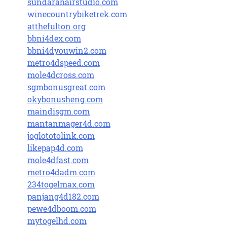
sundarahairstudio.com
winecountrybiketrek.com
atthefulton.org
bbni4dex.com
bbni4dyouwin2.com
metro4dspeed.com
mole4dcross.com
sgmbonusgreat.com
okybonusheng.com
maindisgm.com
mantanmager4d.com
joglototolink.com
likepap4d.com
mole4dfast.com
metro4dadm.com
234togelmax.com
panjang4d182.com
pewe4dboom.com
mytogelhd.com