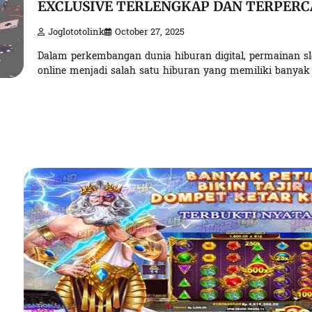
EXCLUSIVE TERLENGKAP DAN TERPERC
Joglototolink
October 27, 2025
Dalam perkembangan dunia hiburan digital, permainan sl
online menjadi salah satu hiburan yang memiliki banyak