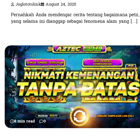
Joglototolink
August 24, 2025
Pernahkah Anda mendengar cerita tentang bagaimana petir,
yang selama ini dianggap sebagai fenomena alam yang […]
8 min read
0