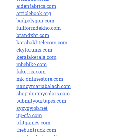
aidenfabrics.com
articlebook.org
badpolygon.com
fullformdekho.com
brandxhr.com
karabakhtelecom.com
ckyforums.com
keralakerala.com
mbebike.com
faketrix.com
mk-onlinestore.com
nancymariabalach.com
shoppingmycolors.com
submityourtapes.com
syzygyjob.net
up-cfa.com
ufitgames.com
thebuntruck.com