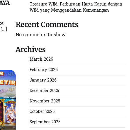
AYA
Treasure Wild: Perburuan Harta Karun dengan
Wild yang Menggandakan Kemenangan
Recent Comments
ot
 […]
No comments to show.
Archives
March 2026
February 2026
January 2026
December 2025
November 2025
October 2025
September 2025