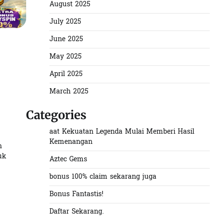
August 2025
July 2025
June 2025
May 2025
April 2025
March 2025
Categories
aat Kekuatan Legenda Mulai Memberi Hasil
Kemenangan
n
uk
Aztec Gems
bonus 100% claim sekarang juga
Bonus Fantastis!
Daftar Sekarang.