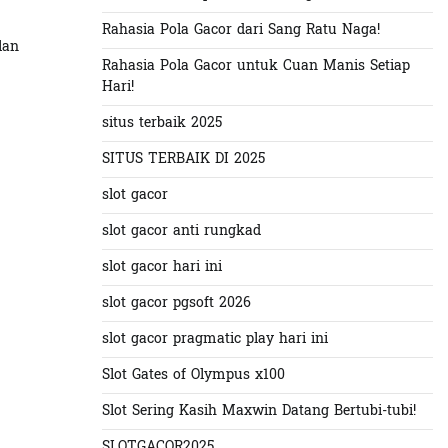
Rahasia Pola Gacor dari Sang Ratu Naga!
lan
Rahasia Pola Gacor untuk Cuan Manis Setiap
Hari!
situs terbaik 2025
SITUS TERBAIK DI 2025
slot gacor
slot gacor anti rungkad
slot gacor hari ini
slot gacor pgsoft 2026
slot gacor pragmatic play hari ini
Slot Gates of Olympus x100
Slot Sering Kasih Maxwin Datang Bertubi-tubi!
SLOTGACOR2025