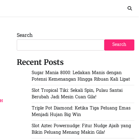
Search
Search
Recent Posts
Sugar Mania 8000: Ledakan Manis dengan
Potensi Kemenangan Hingga Ribuan Kali Lipat
Slot Tropical Tiki: Sekali Spin, Pulau Santai
Berubah Jadi Mesin Cuan Gila!
AH
Triple Pot Diamond: Ketika Tiga Peluang Emas
Menjadi Hujan Big Win
Slot Aztec Powernudge: Fitur Nudge Ajaib yang
Bikin Peluang Menang Makin Gila!