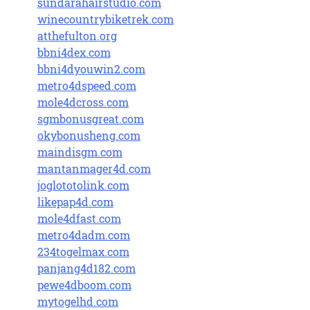
sundarahairstudio.com
winecountrybiketrek.com
atthefulton.org
bbni4dex.com
bbni4dyouwin2.com
metro4dspeed.com
mole4dcross.com
sgmbonusgreat.com
okybonusheng.com
maindisgm.com
mantanmager4d.com
joglototolink.com
likepap4d.com
mole4dfast.com
metro4dadm.com
234togelmax.com
panjang4d182.com
pewe4dboom.com
mytogelhd.com