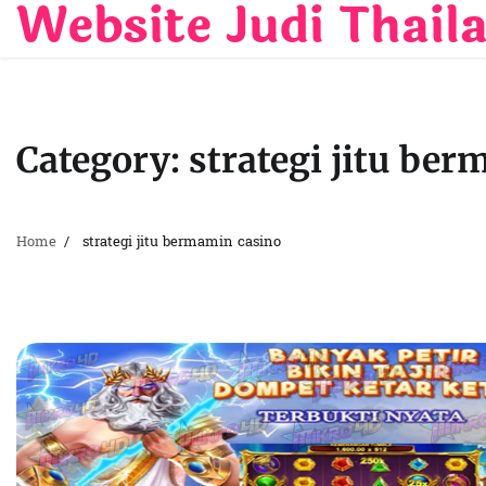
Website Judi Thail
Skip
to
content
Category:
strategi jitu be
Home
strategi jitu bermamin casino