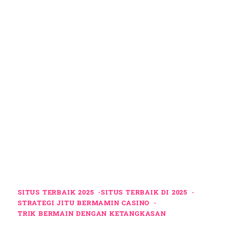
7 min read
0
SITUS TERBAIK 2025
SITUS TERBAIK DI 2025
STRATEGI JITU BERMAMIN CASINO
TRIK BERMAIN DENGAN KETANGKASAN