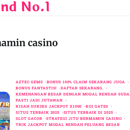
and No.1
rmamin casino
AZTEC GEMS
BONUS 100% CLAIM SEKARANG JUGA
BONUS FANTASTIS!
DAFTAR SEKARANG.
KEMENANGAN BESAR DENGAN MODAL RENDAH SUD
PASTI JADI JUTAWAN
KISAH SUKSES JACKPOT X1000
KOI GATES
SITUS TERBAIK 2025
SITUS TERBAIK DI 2025
SLOT GACOR
STRATEGI JITU BERMAMIN CASINO
TRIK JACKPOT MODAL RENDAH PELUANG BESAR