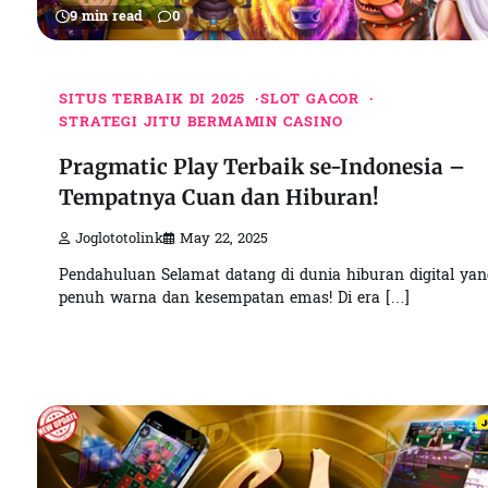
9 min read
0
SITUS TERBAIK DI 2025
SLOT GACOR
STRATEGI JITU BERMAMIN CASINO
Pragmatic Play Terbaik se-Indonesia –
Tempatnya Cuan dan Hiburan!
Joglototolink
May 22, 2025
Pendahuluan Selamat datang di dunia hiburan digital ya
penuh warna dan kesempatan emas! Di era […]