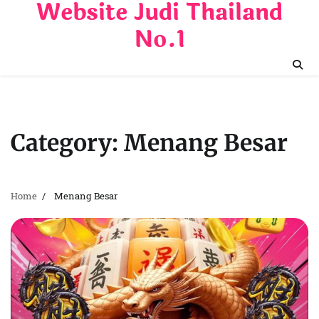
Website Judi Thailand
Skip
to
No.1
content
Category:
Menang Besar
Home
Menang Besar