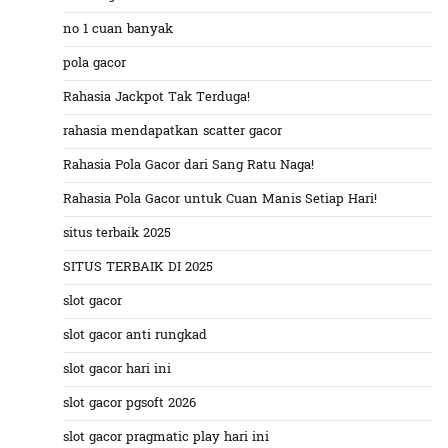
no 1 cuan banyak
pola gacor
Rahasia Jackpot Tak Terduga!
rahasia mendapatkan scatter gacor
Rahasia Pola Gacor dari Sang Ratu Naga!
Rahasia Pola Gacor untuk Cuan Manis Setiap Hari!
situs terbaik 2025
SITUS TERBAIK DI 2025
slot gacor
slot gacor anti rungkad
slot gacor hari ini
slot gacor pgsoft 2026
slot gacor pragmatic play hari ini