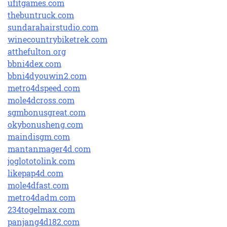
ufitgames.com
thebuntruck.com
sundarahairstudio.com
winecountrybiketrek.com
atthefulton.org
bbni4dex.com
bbni4dyouwin2.com
metro4dspeed.com
mole4dcross.com
sgmbonusgreat.com
okybonusheng.com
maindisgm.com
mantanmager4d.com
joglototolink.com
likepap4d.com
mole4dfast.com
metro4dadm.com
234togelmax.com
panjang4d182.com