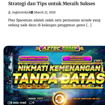
Strategi dan Tips untuk Meraih Sukses
Joglototolink
March 21, 2025
Play Spaceman adalah salah satu permainan arcade yang
sedang naik daun di kalangan penggemar game […]
8 min read
0