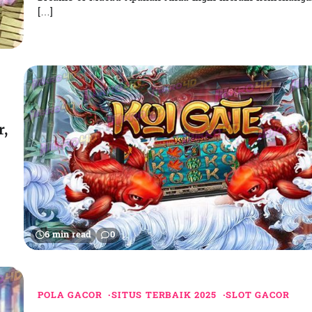
[…]
r,
6 min read
0
POLA GACOR
SITUS TERBAIK 2025
SLOT GACOR