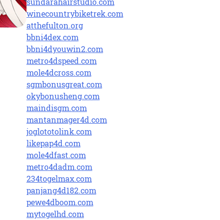
sundarahairstudio.com
winecountrybiketrek.com
atthefulton.org
bbni4dex.com
bbni4dyouwin2.com
metro4dspeed.com
mole4dcross.com
sgmbonusgreat.com
okybonusheng.com
maindisgm.com
mantanmager4d.com
joglototolink.com
likepap4d.com
mole4dfast.com
metro4dadm.com
234togelmax.com
panjang4d182.com
pewe4dboom.com
mytogelhd.com