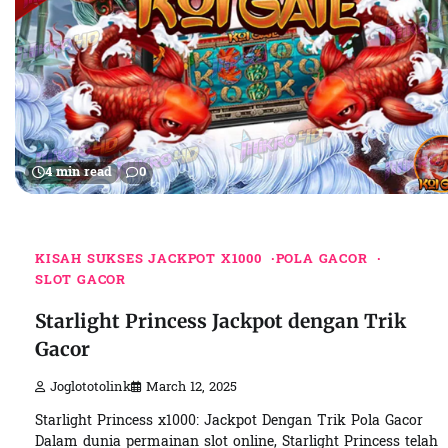
4 min read
0
KISAH SUKSES JACKPOT X1000
POLA GACOR
SLOT GACOR
Starlight Princess Jackpot dengan Trik
Gacor
Joglototolink
March 12, 2025
Starlight Princess x1000: Jackpot Dengan Trik Pola Gacor
Dalam dunia permainan slot online, Starlight Princess telah