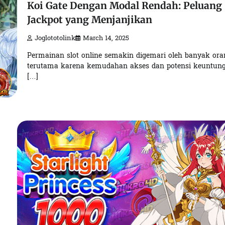
Koi Gate Dengan Modal Rendah: Peluang
Jackpot yang Menjanjikan
Joglototolink
March 14, 2025
Permainan slot online semakin digemari oleh banyak ora
terutama karena kemudahan akses dan potensi keuntun
[…]