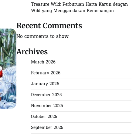
Treasure Wild: Perburuan Harta Karun dengan
Wild yang Menggandakan Kemenangan
Recent Comments
No comments to show.
Archives
March 2026
February 2026
January 2026
December 2025
November 2025
October 2025
September 2025