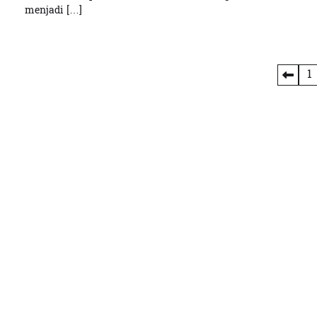
menjadi […]
Posts
1
pagination