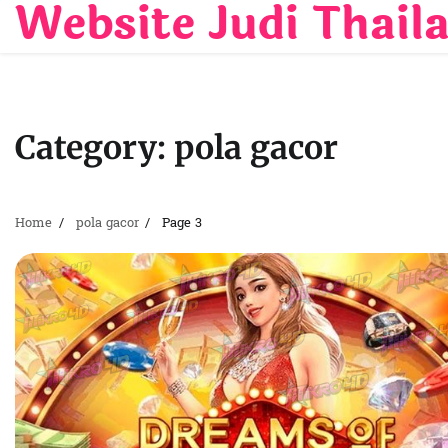
Website Judi Thail
Skip
to
content
Category:
pola gacor
Home
pola gacor
Page 3