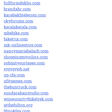
fullformdekho.com
brandxhr.com
karabakhtelecom.com
ckyforums.com
keralakerala.com
mbebike.com
faketrix.com
mk-onlinestore.com
nancymariabalach.com
shoppingmycolors.com
submityourtapes.com
syzygyjob.net
up-cfa.com
ufitgames.com
thebuntruck.com
sundarahairstudio.com
winecountrybiketrek.com
atthefulton.org
bbni4dex.com