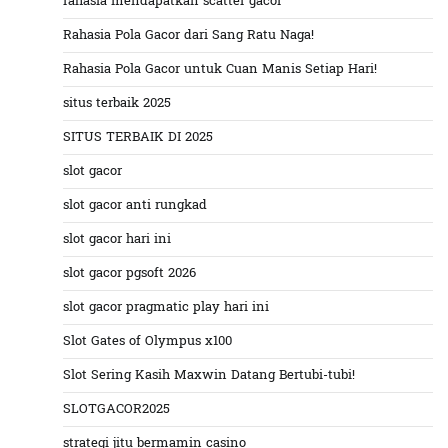
rahasia mendapatkan scatter gacor
Rahasia Pola Gacor dari Sang Ratu Naga!
Rahasia Pola Gacor untuk Cuan Manis Setiap Hari!
situs terbaik 2025
SITUS TERBAIK DI 2025
slot gacor
slot gacor anti rungkad
slot gacor hari ini
slot gacor pgsoft 2026
slot gacor pragmatic play hari ini
Slot Gates of Olympus x100
Slot Sering Kasih Maxwin Datang Bertubi-tubi!
SLOTGACOR2025
strategi jitu bermamin casino