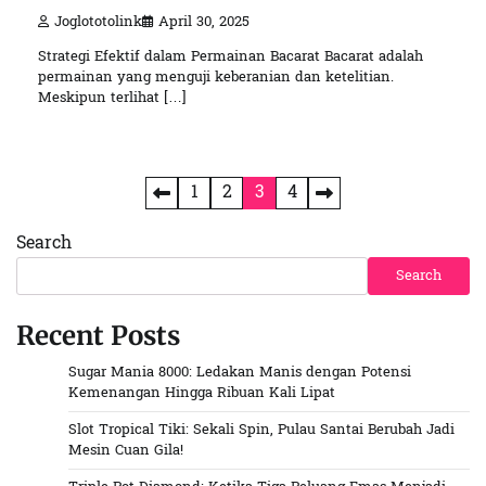
Joglototolink
April 30, 2025
Strategi Efektif dalam Permainan Bacarat Bacarat adalah
permainan yang menguji keberanian dan ketelitian.
Meskipun terlihat […]
Posts
1
2
3
4
pagination
Search
Search
Recent Posts
Sugar Mania 8000: Ledakan Manis dengan Potensi
Kemenangan Hingga Ribuan Kali Lipat
Slot Tropical Tiki: Sekali Spin, Pulau Santai Berubah Jadi
Mesin Cuan Gila!