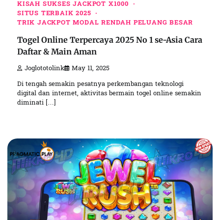
KISAH SUKSES JACKPOT X1000
SITUS TERBAIK 2025
TRIK JACKPOT MODAL RENDAH PELUANG BESAR
Togel Online Terpercaya 2025 No 1 se-Asia Cara
Daftar & Main Aman
Joglototolink
May 11, 2025
Di tengah semakin pesatnya perkembangan teknologi
digital dan internet, aktivitas bermain togel online semakin
diminati […]