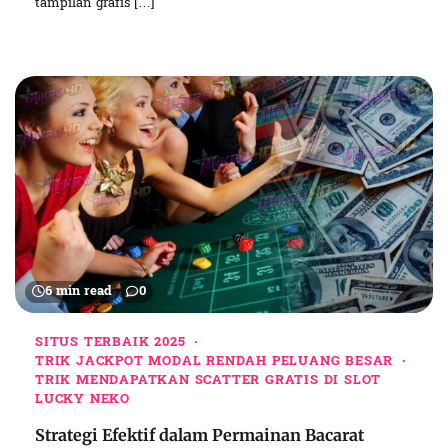
tampilan grafis […]
6 min read
0
SITUS TERBAIK 2025
TRIK JACKPOT MODAL RENDAH PELUANG BESAR
TRIK MENDAPATKAN SCATTER GRATIS DI SLOT
LUCKY NEKO
Strategi Efektif dalam Permainan Bacarat