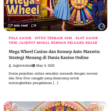
7 min read
0
POLA GACOR
SITUS TERBAIK 2025
SLOT GACOR
TRIK JACKPOT MODAL RENDAH PELUANG BESAR
Mega Wheel Casino dan Konsep Auto Maxwin:
Strategi Menang di Dunia Kasino Online
Joglototolink
May 9, 2025
Dunia perjudian online semakin menarik dengan inovasi
dan fitur-fitur canggih yang dirancang untuk
meningkatkan pengalaman […]