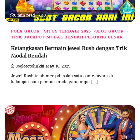
6 min read
0
POLA GACOR
SITUS TERBAIK 2025
SLOT GACOR
TRIK JACKPOT MODAL RENDAH PELUANG BESAR
Ketangkasan Bermain Jewel Rush dengan Trik
Modal Rendah
Joglototolink
May 10, 2025
Jewel Rush telah menjadi salah satu game favorit di
kalangan para pemain muda yang ingin […]