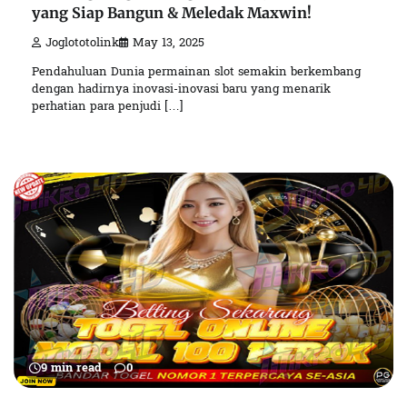
yang Siap Bangun & Meledak Maxwin!
Joglototolink
May 13, 2025
Pendahuluan Dunia permainan slot semakin berkembang
dengan hadirnya inovasi-inovasi baru yang menarik
perhatian para penjudi […]
9 min read
0