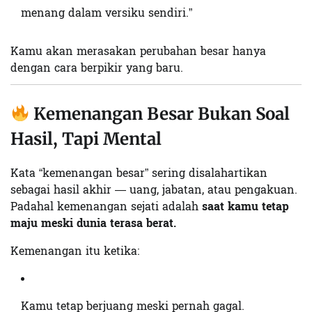
menang dalam versiku sendiri.”
Kamu akan merasakan perubahan besar hanya
dengan cara berpikir yang baru.
Kemenangan Besar Bukan Soal
Hasil, Tapi Mental
Kata “kemenangan besar” sering disalahartikan
sebagai hasil akhir — uang, jabatan, atau pengakuan.
Padahal kemenangan sejati adalah
saat kamu tetap
maju meski dunia terasa berat.
Kemenangan itu ketika:
Kamu tetap berjuang meski pernah gagal.