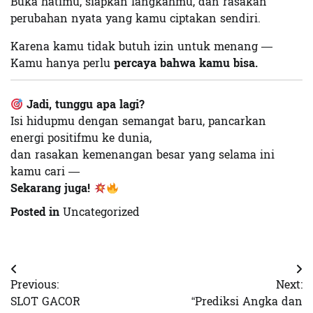
Buka hatimu, siapkan langkahmu, dan rasakan
perubahan nyata yang kamu ciptakan sendiri.
Karena kamu tidak butuh izin untuk menang —
Kamu hanya perlu
percaya bahwa kamu bisa.
Jadi, tunggu apa lagi?
Isi hidupmu dengan semangat baru, pancarkan
energi positifmu ke dunia,
dan rasakan kemenangan besar yang selama ini
kamu cari —
Sekarang juga!
Posted in
Uncategorized
Post
Previous:
Next:
navigation
SLOT GACOR
“Prediksi Angka dan