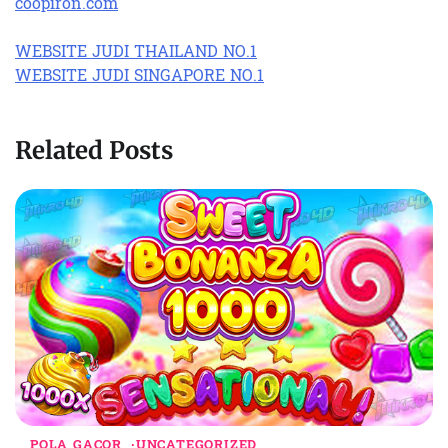
coopiron.com
WEBSITE JUDI THAILAND NO.1
WEBSITE JUDI SINGAPORE NO.1
Related Posts
POLA GACOR
UNCATEGORIZED