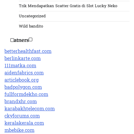
Trik Mendapatkan Scatter Gratis di Slot Lucky Neko
Uncategorized
Wild bandito
Patners
betterhealthfast.com
berlinkarte.com
111matka.com
aidenfabrics.com
articlebook.org
badpolygon.com
fullformdekho.com
brandxhr.com
karabakhtelecom.com
ckyforums.com
keralakerala.com
mbebike.com