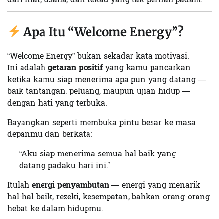
dari niat, usaha, dan tekad yang tak pernah padam.
Apa Itu “Welcome Energy”?
“Welcome Energy” bukan sekadar kata motivasi.
Ini adalah
getaran positif
yang kamu pancarkan
ketika kamu siap menerima apa pun yang datang —
baik tantangan, peluang, maupun ujian hidup —
dengan hati yang terbuka.
Bayangkan seperti membuka pintu besar ke masa
depanmu dan berkata:
“Aku siap menerima semua hal baik yang
datang padaku hari ini.”
Itulah
energi penyambutan
— energi yang menarik
hal-hal baik, rezeki, kesempatan, bahkan orang-orang
hebat ke dalam hidupmu.