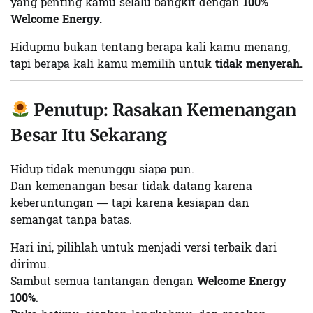
yang penting kamu selalu bangkit dengan
100%
Welcome Energy.
Hidupmu bukan tentang berapa kali kamu menang,
tapi berapa kali kamu memilih untuk
tidak menyerah.
Penutup: Rasakan Kemenangan
Besar Itu Sekarang
Hidup tidak menunggu siapa pun.
Dan kemenangan besar tidak datang karena
keberuntungan — tapi karena kesiapan dan
semangat tanpa batas.
Hari ini, pilihlah untuk menjadi versi terbaik dari
dirimu.
Sambut semua tantangan dengan
Welcome Energy
100%
.