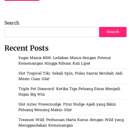
Search
Search
Recent Posts
Sugar Mania 8000: Ledakan Manis dengan Potensi
Kemenangan Hingga Ribuan Kali Lipat
Slot Tropical Tiki: Sekali Spin, Pulau Santai Berubah Jadi
Mesin Cuan Gila!
Triple Pot Diamond: Ketika Tiga Peluang Emas Menjadi
Hujan Big Win
Slot Aztec Powernudge: Fitur Nudge Ajaib yang Bikin
Peluang Menang Makin Gila!
Treasure Wild: Perburuan Harta Karun dengan Wild yang
Menggandakan Kemenangan