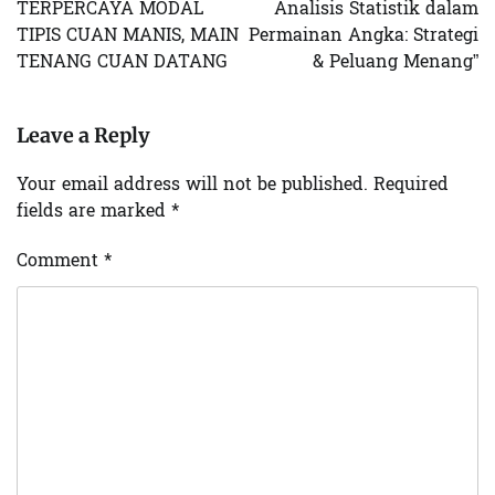
TERPERCAYA MODAL
Analisis Statistik dalam
TIPIS CUAN MANIS, MAIN
Permainan Angka: Strategi
TENANG CUAN DATANG
& Peluang Menang”
Leave a Reply
Your email address will not be published.
Required
fields are marked
*
Comment
*