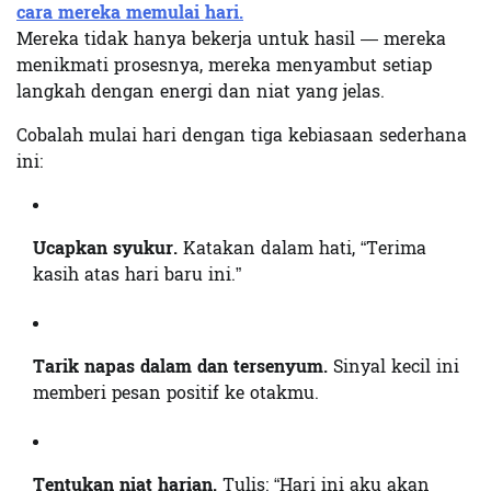
cara mereka memulai hari.
Mereka tidak hanya bekerja untuk hasil — mereka
menikmati prosesnya, mereka menyambut setiap
langkah dengan energi dan niat yang jelas.
Cobalah mulai hari dengan tiga kebiasaan sederhana
ini:
Ucapkan syukur.
Katakan dalam hati, “Terima
kasih atas hari baru ini.”
Tarik napas dalam dan tersenyum.
Sinyal kecil ini
memberi pesan positif ke otakmu.
Tentukan niat harian.
Tulis: “Hari ini aku akan