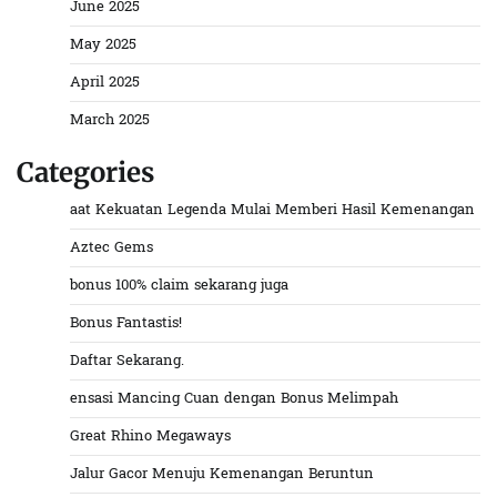
June 2025
May 2025
April 2025
March 2025
Categories
aat Kekuatan Legenda Mulai Memberi Hasil Kemenangan
Aztec Gems
bonus 100% claim sekarang juga
Bonus Fantastis!
Daftar Sekarang.
ensasi Mancing Cuan dengan Bonus Melimpah
Great Rhino Megaways
Jalur Gacor Menuju Kemenangan Beruntun