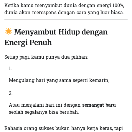
Ketika kamu menyambut dunia dengan energi 100%,
dunia akan merespons dengan cara yang luar biasa.
Menyambut Hidup dengan
Energi Penuh
Setiap pagi, kamu punya dua pilihan:
Mengulang hari yang sama seperti kemarin,
Atau menjalani hari ini dengan
semangat baru
seolah segalanya bisa berubah.
Rahasia orang sukses bukan hanya kerja keras, tapi