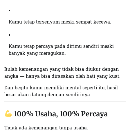
Kamu tetap tersenyum meski sempat kecewa.
Kamu tetap percaya pada dirimu sendiri meski
banyak yang meragukan.
Itulah kemenangan yang tidak bisa diukur dengan
angka — hanya bisa dirasakan oleh hati yang kuat.
Dan begitu kamu memiliki mental seperti itu, hasil
besar akan datang dengan sendirinya.
100% Usaha, 100% Percaya
Tidak ada kemenangan tanpa usaha.