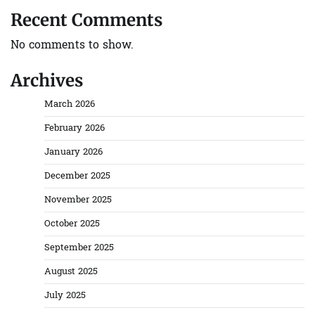
Recent Comments
No comments to show.
Archives
March 2026
February 2026
January 2026
December 2025
November 2025
October 2025
September 2025
August 2025
July 2025