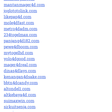
mantanmager4d.com
joglototolink.com
likepap4d.com
mole4dfast.com
metro4dadm.com
234togelmax.com
panjang4d182.com
pewe4dboom.com
mytogelhd.com
yolo4dgood.com
mager4dreal.com
dinas4dlays.com
kenangan4dsake.com
bbtn4dcandy.com
altondel1.com
altkebaya4d.com
suimaxwin.com
sirkuitsenja.com