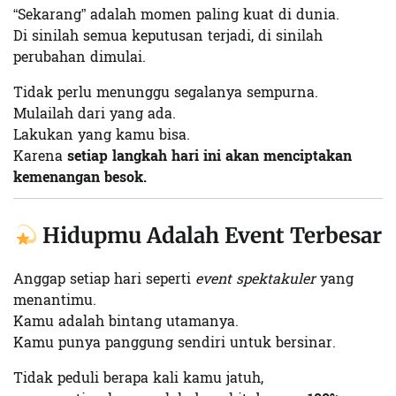
“Sekarang” adalah momen paling kuat di dunia.
Di sinilah semua keputusan terjadi, di sinilah
perubahan dimulai.
Tidak perlu menunggu segalanya sempurna.
Mulailah dari yang ada.
Lakukan yang kamu bisa.
Karena
setiap langkah hari ini akan menciptakan
kemenangan besok.
Hidupmu Adalah Event Terbesar
Anggap setiap hari seperti
event spektakuler
yang
menantimu.
Kamu adalah bintang utamanya.
Kamu punya panggung sendiri untuk bersinar.
Tidak peduli berapa kali kamu jatuh,