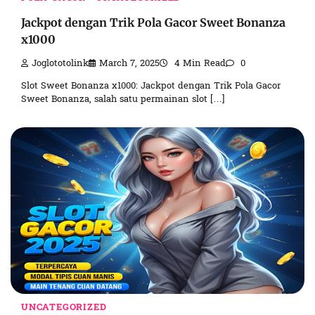
Jackpot dengan Trik Pola Gacor Sweet Bonanza
x1000
Joglototolink
March 7, 2025
4 Min Read
0
Slot Sweet Bonanza x1000: Jackpot dengan Trik Pola Gacor
Sweet Bonanza, salah satu permainan slot […]
UNCATEGORIZED