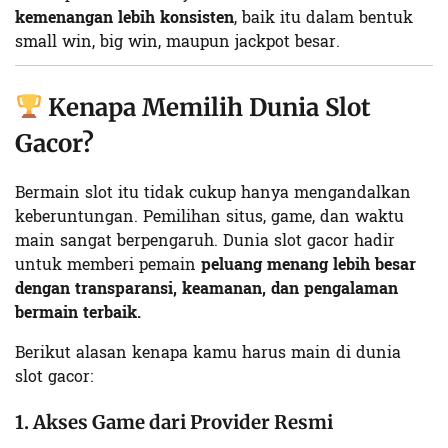
kemenangan lebih konsisten
, baik itu dalam bentuk
small win, big win, maupun jackpot besar.
Kenapa Memilih Dunia Slot
Gacor?
Bermain slot itu tidak cukup hanya mengandalkan
keberuntungan. Pemilihan situs, game, dan waktu
main sangat berpengaruh. Dunia slot gacor hadir
untuk memberi pemain
peluang menang lebih besar
dengan transparansi, keamanan, dan pengalaman
bermain terbaik.
Berikut alasan kenapa kamu harus main di dunia
slot gacor:
1.
Akses Game dari Provider Resmi