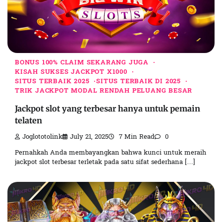
BONUS 100% CLAIM SEKARANG JUGA
KISAH SUKSES JACKPOT X1000
SITUS TERBAIK 2025
SITUS TERBAIK DI 2025
TRIK JACKPOT MODAL RENDAH PELUANG BESAR
Jackpot slot yang terbesar hanya untuk pemain
telaten
Joglototolink
July 21, 2025
7 Min Read
0
Pernahkah Anda membayangkan bahwa kunci untuk meraih
jackpot slot terbesar terletak pada satu sifat sederhana […]