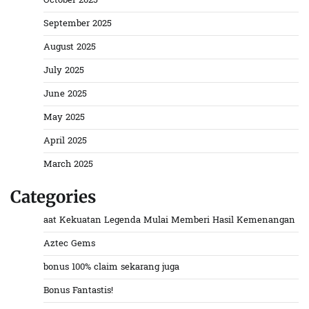
October 2025
September 2025
August 2025
July 2025
June 2025
May 2025
April 2025
March 2025
Categories
aat Kekuatan Legenda Mulai Memberi Hasil Kemenangan
Aztec Gems
bonus 100% claim sekarang juga
Bonus Fantastis!