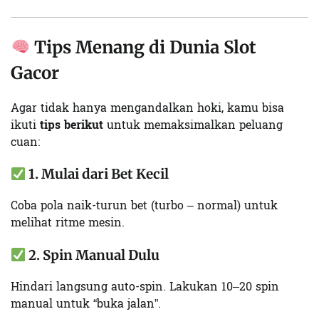
Tips Menang di Dunia Slot
Gacor
Agar tidak hanya mengandalkan hoki, kamu bisa
ikuti
tips berikut
untuk memaksimalkan peluang
cuan:
1. Mulai dari Bet Kecil
Coba pola naik-turun bet (turbo – normal) untuk
melihat ritme mesin.
2. Spin Manual Dulu
Hindari langsung auto-spin. Lakukan 10–20 spin
manual untuk “buka jalan”.