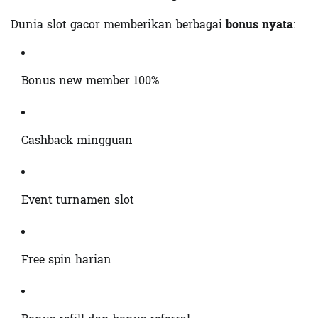
Dunia slot gacor memberikan berbagai
bonus nyata
:
Bonus new member 100%
Cashback mingguan
Event turnamen slot
Free spin harian