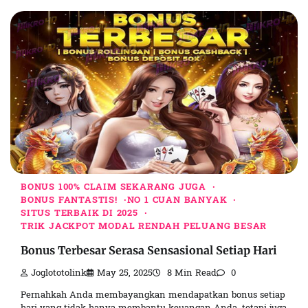
BONUS 100% CLAIM SEKARANG JUGA
BONUS FANTASTIS!
NO 1 CUAN BANYAK
SITUS TERBAIK DI 2025
TRIK JACKPOT MODAL RENDAH PELUANG BESAR
Bonus Terbesar Serasa Sensasional Setiap Hari
Joglototolink
May 25, 2025
8 Min Read
0
Pernahkah Anda membayangkan mendapatkan bonus setiap