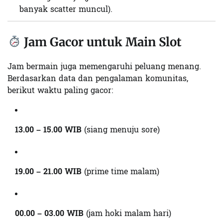
banyak scatter muncul).
Jam Gacor untuk Main Slot
Jam bermain juga memengaruhi peluang menang.
Berdasarkan data dan pengalaman komunitas,
berikut waktu paling gacor:
13.00 – 15.00 WIB
(siang menuju sore)
19.00 – 21.00 WIB
(prime time malam)
00.00 – 03.00 WIB
(jam hoki malam hari)