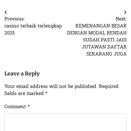
Post
Previous:
Next:
navigation
casino terbaik terlengkap
KEMENANGAN BESAR
2025
DENGAN MODAL RENDAH
SUDAH PASTI JADI
JUTAWAN DAFTAR
SEKARANG JUGA
Leave a Reply
Your email address will not be published.
Required
fields are marked
*
Comment
*