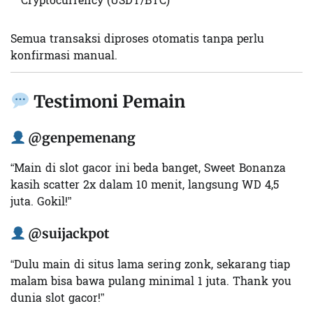
Cryptocurrency (USDT/BTC)
Semua transaksi diproses otomatis tanpa perlu
konfirmasi manual.
Testimoni Pemain
@genpemenang
“Main di slot gacor ini beda banget, Sweet Bonanza
kasih scatter 2x dalam 10 menit, langsung WD 4,5
juta. Gokil!”
@suijackpot
“Dulu main di situs lama sering zonk, sekarang tiap
malam bisa bawa pulang minimal 1 juta. Thank you
dunia slot gacor!”