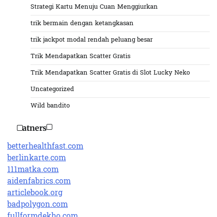
Strategi Kartu Menuju Cuan Menggiurkan
trik bermain dengan ketangkasan
trik jackpot modal rendah peluang besar
Trik Mendapatkan Scatter Gratis
Trik Mendapatkan Scatter Gratis di Slot Lucky Neko
Uncategorized
Wild bandito
Patners
betterhealthfast.com
berlinkarte.com
111matka.com
aidenfabrics.com
articlebook.org
badpolygon.com
fullformdekho.com