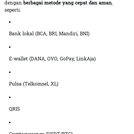
dengan
berbagai metode yang cepat dan aman
,
seperti:
Bank lokal (BCA, BRI, Mandiri, BNI)
E-wallet (DANA, OVO, GoPay, LinkAja)
Pulsa (Telkomsel, XL)
QRIS