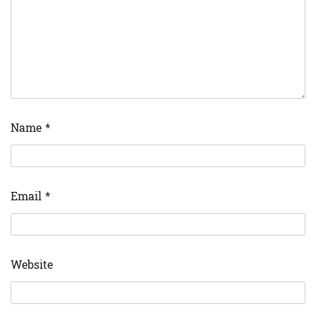
Name
*
Email
*
Website