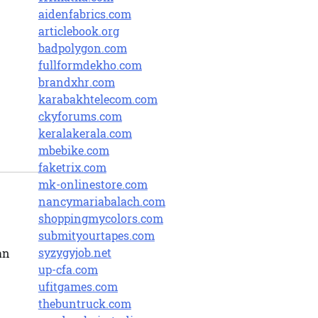
aidenfabrics.com
articlebook.org
badpolygon.com
fullformdekho.com
brandxhr.com
karabakhtelecom.com
ckyforums.com
keralakerala.com
mbebike.com
faketrix.com
mk-onlinestore.com
nancymariabalach.com
shoppingmycolors.com
submityourtapes.com
syzygyjob.net
an
up-cfa.com
ufitgames.com
thebuntruck.com