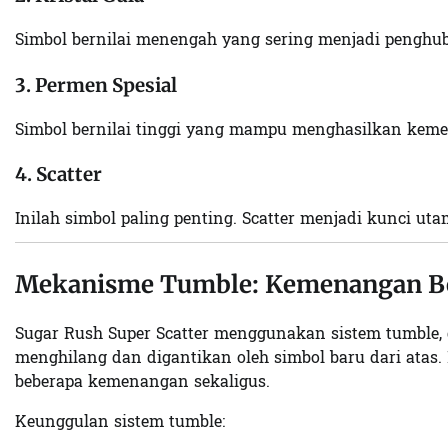
Simbol bernilai menengah yang sering menjadi penghu
3. Permen Spesial
Simbol bernilai tinggi yang mampu menghasilkan keme
4. Scatter
Inilah simbol paling penting. Scatter menjadi kunci uta
Mekanisme Tumble: Kemenangan Be
Sugar Rush Super Scatter menggunakan sistem tumbl
menghilang dan digantikan oleh simbol baru dari ata
beberapa kemenangan sekaligus.
Keunggulan sistem tumble: