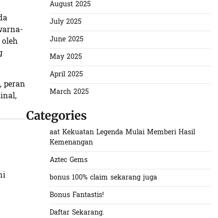
August 2025
da
July 2025
warna-
June 2025
 oleh
g
May 2025
April 2025
, peran
March 2025
inal,
Categories
aat Kekuatan Legenda Mulai Memberi Hasil
Kemenangan
Aztec Gems
ni
bonus 100% claim sekarang juga
Bonus Fantastis!
Daftar Sekarang.