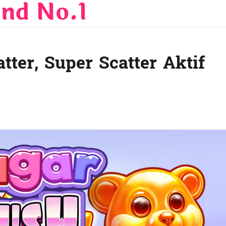
and No.1
tter, Super Scatter Aktif