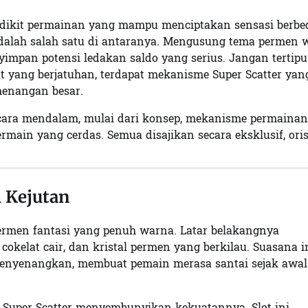
dikit permainan yang mampu menciptakan sensasi berbe
alah salah satu di antaranya. Mengusung tema permen 
nyimpan potensi ledakan saldo yang serius. Jangan tertipu
at yang berjatuhan, terdapat mekanisme Super Scatter yan
enangan besar.
ecara mendalam, mulai dari konsep, mekanisme permainan
ermain yang cerdas. Semua disajikan secara eksklusif, oris
 Kejutan
rmen fantasi yang penuh warna. Latar belakangnya
okelat cair, dan kristal permen yang berkilau. Suasana i
menyenangkan, membuat pemain merasa santai sejak awal