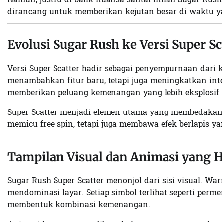
Namun, justru di balik nuansa santai inilah Sugar Rus
dirancang untuk memberikan kejutan besar di waktu yang
Evolusi Sugar Rush ke Versi Super Sc
Versi Super Scatter hadir sebagai penyempurnaan dar
menambahkan fitur baru, tetapi juga meningkatkan int
memberikan peluang kemenangan yang lebih eksplosif
Super Scatter menjadi elemen utama yang membedakan ve
memicu free spin, tetapi juga membawa efek berlapis ya
Tampilan Visual dan Animasi yang 
Sugar Rush Super Scatter menonjol dari sisi visual. Wa
mendominasi layar. Setiap simbol terlihat seperti perme
membentuk kombinasi kemenangan.