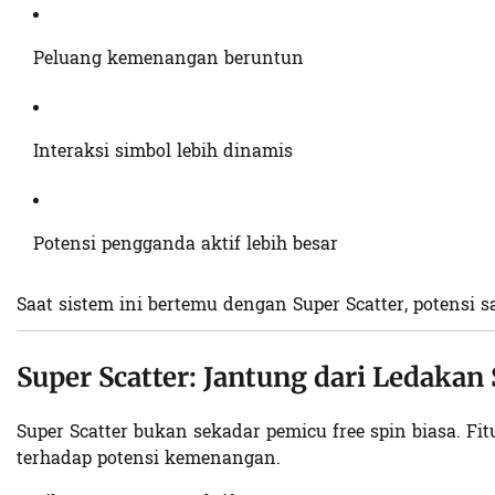
Peluang kemenangan beruntun
Interaksi simbol lebih dinamis
Potensi pengganda aktif lebih besar
Saat sistem ini bertemu dengan Super Scatter, potensi
Super Scatter: Jantung dari Ledakan 
Super Scatter bukan sekadar pemicu free spin biasa. F
terhadap potensi kemenangan.