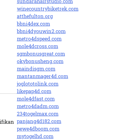
sundarahairstudio.com
winecountrybiketrek.com
atthefulton.org
bbni4dex.com
bbni4dyouwin2.com
metro4dspeed.com
mole4dcross.com
sgmbonusgreat.com
okybonusheng.com
maindisgm.com
mantanmager4d.com
joglototolink.com
likepap4d.com
mole4dfast.com
metro4dadm.com
234togelmax.com
panjang4d182.com
ifikan
pewe4dboom.com
mytogelhd.com