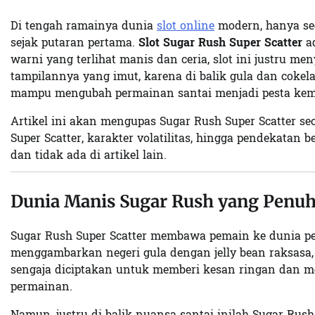
Di tengah ramainya dunia
slot online
modern, hanya se
sejak putaran pertama.
Slot Sugar Rush Super Scatter
ad
warni yang terlihat manis dan ceria, slot ini justru me
tampilannya yang imut, karena di balik gula dan cokel
mampu mengubah permainan santai menjadi pesta kem
Artikel ini akan mengupas Sugar Rush Super Scatter s
Super Scatter, karakter volatilitas, hingga pendekatan b
dan tidak ada di artikel lain.
Dunia Manis Sugar Rush yang Penuh
Sugar Rush Super Scatter membawa pemain ke dunia pe
menggambarkan negeri gula dengan jelly bean raksasa, c
sengaja diciptakan untuk memberi kesan ringan dan 
permainan.