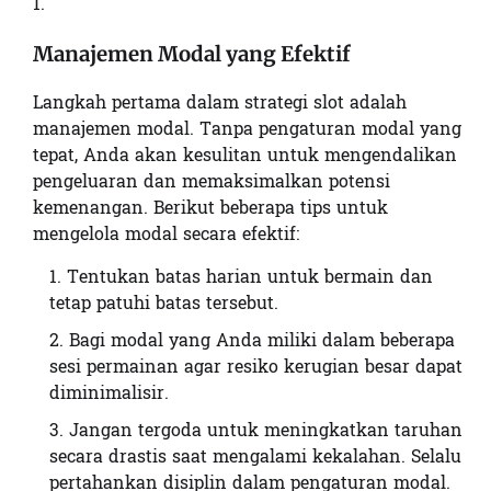
Manajemen Modal yang Efektif
Langkah pertama dalam strategi slot adalah
manajemen modal. Tanpa pengaturan modal yang
tepat, Anda akan kesulitan untuk mengendalikan
pengeluaran dan memaksimalkan potensi
kemenangan. Berikut beberapa tips untuk
mengelola modal secara efektif:
Tentukan batas harian untuk bermain dan
tetap patuhi batas tersebut.
Bagi modal yang Anda miliki dalam beberapa
sesi permainan agar resiko kerugian besar dapat
diminimalisir.
Jangan tergoda untuk meningkatkan taruhan
secara drastis saat mengalami kekalahan. Selalu
pertahankan disiplin dalam pengaturan modal.