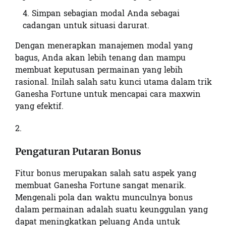
Simpan sebagian modal Anda sebagai
cadangan untuk situasi darurat.
Dengan menerapkan manajemen modal yang
bagus, Anda akan lebih tenang dan mampu
membuat keputusan permainan yang lebih
rasional. Inilah salah satu kunci utama dalam trik
Ganesha Fortune untuk mencapai cara maxwin
yang efektif.
Pengaturan Putaran Bonus
Fitur bonus merupakan salah satu aspek yang
membuat Ganesha Fortune sangat menarik.
Mengenali pola dan waktu munculnya bonus
dalam permainan adalah suatu keunggulan yang
dapat meningkatkan peluang Anda untuk