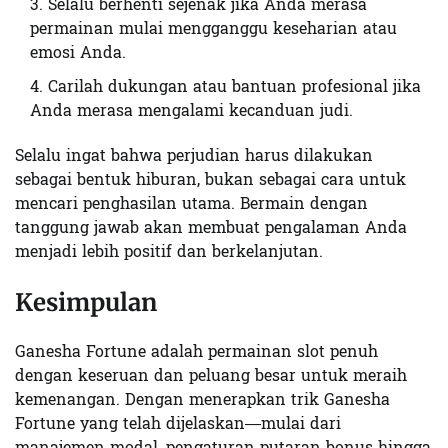
Selalu berhenti sejenak jika Anda merasa
permainan mulai mengganggu keseharian atau
emosi Anda.
Carilah dukungan atau bantuan profesional jika
Anda merasa mengalami kecanduan judi.
Selalu ingat bahwa perjudian harus dilakukan
sebagai bentuk hiburan, bukan sebagai cara untuk
mencari penghasilan utama. Bermain dengan
tanggung jawab akan membuat pengalaman Anda
menjadi lebih positif dan berkelanjutan.
Kesimpulan
Ganesha Fortune adalah permainan slot penuh
dengan keseruan dan peluang besar untuk meraih
kemenangan. Dengan menerapkan trik Ganesha
Fortune yang telah dijelaskan—mulai dari