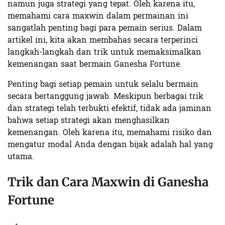
namun juga strategi yang tepat. Oleh karena itu,
memahami cara maxwin dalam permainan ini
sangatlah penting bagi para pemain serius. Dalam
artikel ini, kita akan membahas secara terperinci
langkah-langkah dan trik untuk memaksimalkan
kemenangan saat bermain Ganesha Fortune.
Penting bagi setiap pemain untuk selalu bermain
secara bertanggung jawab. Meskipun berbagai trik
dan strategi telah terbukti efektif, tidak ada jaminan
bahwa setiap strategi akan menghasilkan
kemenangan. Oleh karena itu, memahami risiko dan
mengatur modal Anda dengan bijak adalah hal yang
utama.
Trik dan Cara Maxwin di Ganesha
Fortune