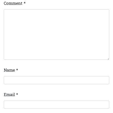
Comment
*
Name
*
Email
*