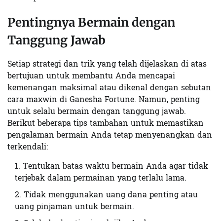
Pentingnya Bermain dengan
Tanggung Jawab
Setiap strategi dan trik yang telah dijelaskan di atas
bertujuan untuk membantu Anda mencapai
kemenangan maksimal atau dikenal dengan sebutan
cara maxwin di Ganesha Fortune. Namun, penting
untuk selalu bermain dengan tanggung jawab.
Berikut beberapa tips tambahan untuk memastikan
pengalaman bermain Anda tetap menyenangkan dan
terkendali:
Tentukan batas waktu bermain Anda agar tidak
terjebak dalam permainan yang terlalu lama.
Tidak menggunakan uang dana penting atau
uang pinjaman untuk bermain.