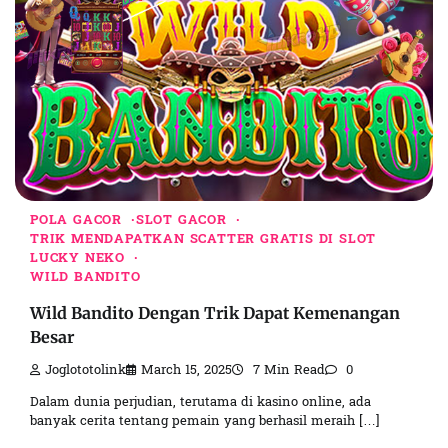
POLA GACOR
SLOT GACOR
TRIK MENDAPATKAN SCATTER GRATIS DI SLOT
LUCKY NEKO
WILD BANDITO
Wild Bandito Dengan Trik Dapat Kemenangan
Besar
Joglototolink
March 15, 2025
7 Min Read
0
Dalam dunia perjudian, terutama di kasino online, ada
banyak cerita tentang pemain yang berhasil meraih […]