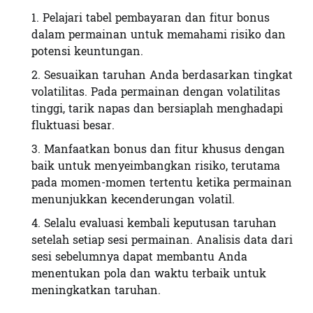
Pelajari tabel pembayaran dan fitur bonus
dalam permainan untuk memahami risiko dan
potensi keuntungan.
Sesuaikan taruhan Anda berdasarkan tingkat
volatilitas. Pada permainan dengan volatilitas
tinggi, tarik napas dan bersiaplah menghadapi
fluktuasi besar.
Manfaatkan bonus dan fitur khusus dengan
baik untuk menyeimbangkan risiko, terutama
pada momen-momen tertentu ketika permainan
menunjukkan kecenderungan volatil.
Selalu evaluasi kembali keputusan taruhan
setelah setiap sesi permainan. Analisis data dari
sesi sebelumnya dapat membantu Anda
menentukan pola dan waktu terbaik untuk
meningkatkan taruhan.