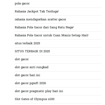
pola gacor
Rahasia Jackpot Tak Terduga!
rahasia mendapatkan scatter gacor
Rahasia Pola Gacor dari Sang Ratu Naga!
Rahasia Pola Gacor untuk Cuan Manis Setiap Hari!
situs terbaik 2025
SITUS TERBAIK DI 2025
slot gacor
slot gacor anti rungkad
slot gacor hari ini
slot gacor pgsoft 2026
slot gacor pragmatic play hari ini
Slot Gates of Olympus x100