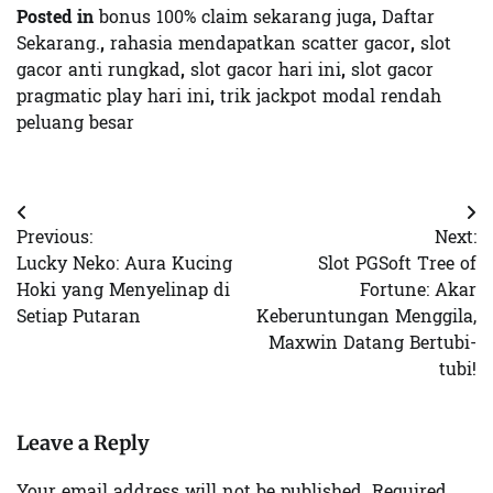
Posted in
bonus 100% claim sekarang juga
,
Daftar
Sekarang.
,
rahasia mendapatkan scatter gacor
,
slot
gacor anti rungkad
,
slot gacor hari ini
,
slot gacor
pragmatic play hari ini
,
trik jackpot modal rendah
peluang besar
Post
Previous:
Next:
navigation
Lucky Neko: Aura Kucing
Slot PGSoft Tree of
Hoki yang Menyelinap di
Fortune: Akar
Setiap Putaran
Keberuntungan Menggila,
Maxwin Datang Bertubi-
tubi!
Leave a Reply