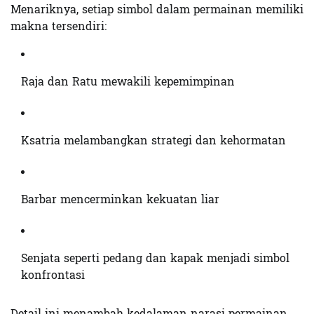
Menariknya, setiap simbol dalam permainan memiliki
makna tersendiri:
Raja dan Ratu mewakili kepemimpinan
Ksatria melambangkan strategi dan kehormatan
Barbar mencerminkan kekuatan liar
Senjata seperti pedang dan kapak menjadi simbol
konfrontasi