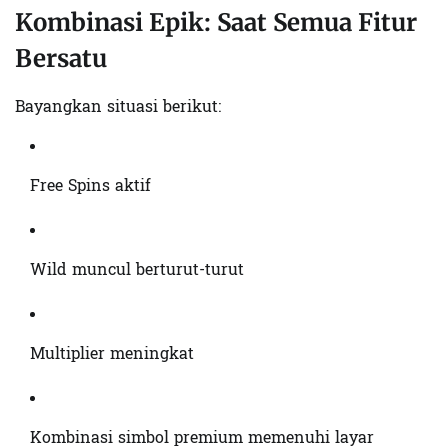
Kombinasi Epik: Saat Semua Fitur
Bersatu
Bayangkan situasi berikut:
Free Spins aktif
Wild muncul berturut-turut
Multiplier meningkat
Kombinasi simbol premium memenuhi layar