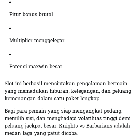
Fitur bonus brutal
Multiplier menggelegar
Potensi maxwin besar
Slot ini berhasil menciptakan pengalaman bermain
yang memadukan hiburan, ketegangan, dan peluang
kemenangan dalam satu paket lengkap.
Bagi para pemain yang siap mengangkat pedang,
memilih sisi, dan menghadapi volatilitas tinggi demi
peluang jackpot besar, Knights vs Barbarians adalah
medan laga yang patut dicoba.