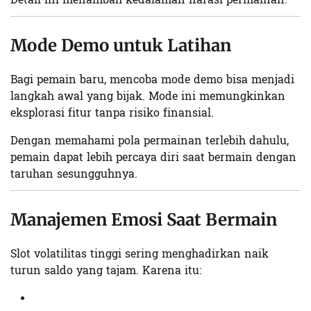
Detail ini menambah kedalaman narasi permainan.
Mode Demo untuk Latihan
Bagi pemain baru, mencoba mode demo bisa menjadi
langkah awal yang bijak. Mode ini memungkinkan
eksplorasi fitur tanpa risiko finansial.
Dengan memahami pola permainan terlebih dahulu,
pemain dapat lebih percaya diri saat bermain dengan
taruhan sesungguhnya.
Manajemen Emosi Saat Bermain
Slot volatilitas tinggi sering menghadirkan naik
turun saldo yang tajam. Karena itu: