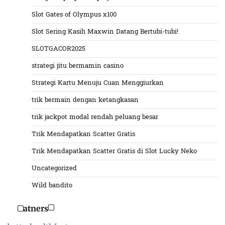
Slot Gates of Olympus x100
Slot Sering Kasih Maxwin Datang Bertubi-tubi!
SLOTGACOR2025
strategi jitu bermamin casino
Strategi Kartu Menuju Cuan Menggiurkan
trik bermain dengan ketangkasan
trik jackpot modal rendah peluang besar
Trik Mendapatkan Scatter Gratis
Trik Mendapatkan Scatter Gratis di Slot Lucky Neko
Uncategorized
Wild bandito
Patners