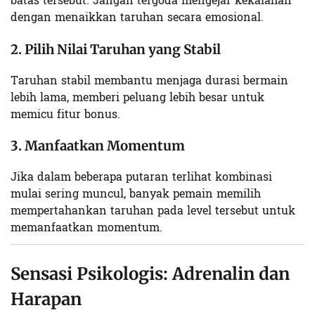
batas tersebut. Jangan tergoda mengejar kekalahan
dengan menaikkan taruhan secara emosional.
2. Pilih Nilai Taruhan yang Stabil
Taruhan stabil membantu menjaga durasi bermain
lebih lama, memberi peluang lebih besar untuk
memicu fitur bonus.
3. Manfaatkan Momentum
Jika dalam beberapa putaran terlihat kombinasi
mulai sering muncul, banyak pemain memilih
mempertahankan taruhan pada level tersebut untuk
memanfaatkan momentum.
Sensasi Psikologis: Adrenalin dan
Harapan