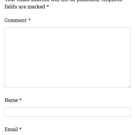
Your email address will not be published.
Required
fields are marked
*
Comment
*
Name
*
Email
*