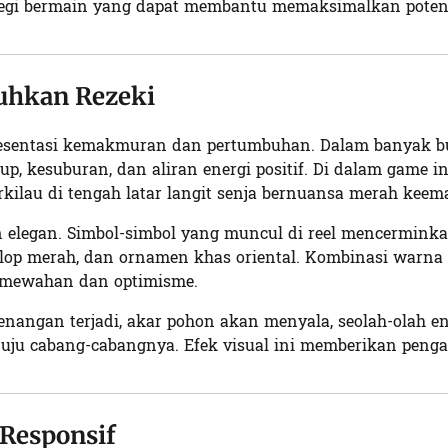
trategi bermain yang dapat membantu memaksimalkan poten
uhkan Rezeki
presentasi kemakmuran dan pertumbuhan. Dalam banyak 
, kesuburan, dan aliran energi positif. Di dalam game in
lau di tengah latar langit senja bernuansa merah keem
an elegan. Simbol-simbol yang muncul di reel mencermink
plop merah, dan ornamen khas oriental. Kombinasi warna
emewahan dan optimisme.
nangan terjadi, akar pohon akan menyala, seolah-olah en
uju cabang-cabangnya. Efek visual ini memberikan peng
 Responsif