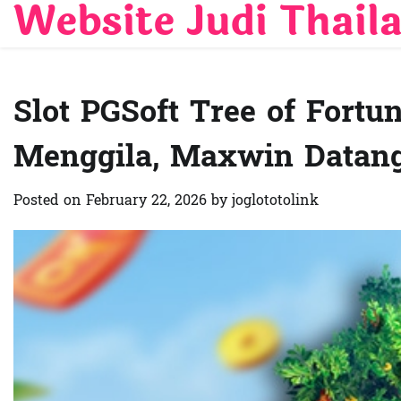
Website Judi Thail
Skip
to
content
Slot PGSoft Tree of Fort
Menggila, Maxwin Datang 
Posted on
February 22, 2026
by
joglototolink