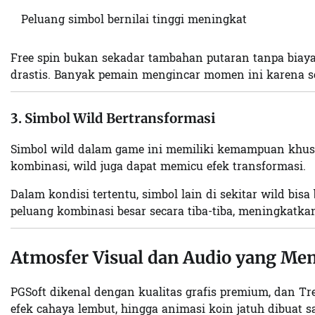
Peluang simbol bernilai tinggi meningkat
Free spin bukan sekadar tambahan putaran tanpa biaya
drastis. Banyak pemain mengincar momen ini karena 
3. Simbol Wild Bertransformasi
Simbol wild dalam game ini memiliki kemampuan khusu
kombinasi, wild juga dapat memicu efek transformasi.
Dalam kondisi tertentu, simbol lain di sekitar wild bis
peluang kombinasi besar secara tiba-tiba, meningkatk
Atmosfer Visual dan Audio yang Me
PGSoft dikenal dengan kualitas grafis premium, dan Tree
efek cahaya lembut, hingga animasi koin jatuh dibuat s