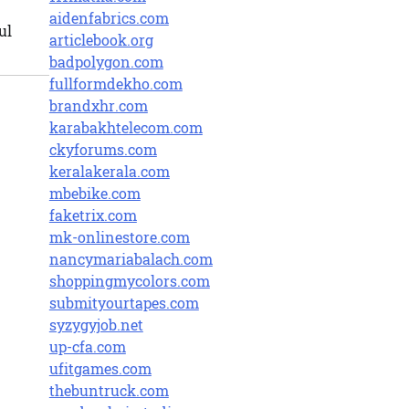
aidenfabrics.com
ul
articlebook.org
badpolygon.com
fullformdekho.com
brandxhr.com
karabakhtelecom.com
ckyforums.com
keralakerala.com
mbebike.com
faketrix.com
mk-onlinestore.com
nancymariabalach.com
shoppingmycolors.com
submityourtapes.com
syzygyjob.net
up-cfa.com
ufitgames.com
thebuntruck.com