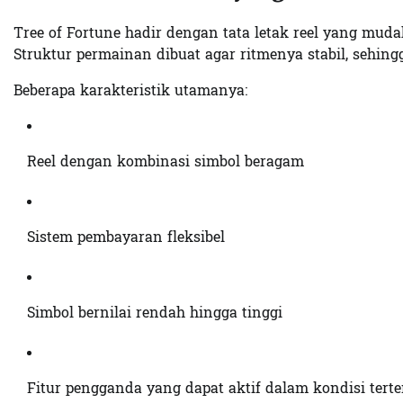
Tree of Fortune hadir dengan tata letak reel yang mu
Struktur permainan dibuat agar ritmenya stabil, sehingga
Beberapa karakteristik utamanya:
Reel dengan kombinasi simbol beragam
Sistem pembayaran fleksibel
Simbol bernilai rendah hingga tinggi
Fitur pengganda yang dapat aktif dalam kondisi tert