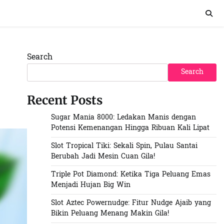
Search
Search
Recent Posts
Sugar Mania 8000: Ledakan Manis dengan
Potensi Kemenangan Hingga Ribuan Kali Lipat
Slot Tropical Tiki: Sekali Spin, Pulau Santai
Berubah Jadi Mesin Cuan Gila!
Triple Pot Diamond: Ketika Tiga Peluang Emas
Menjadi Hujan Big Win
Slot Aztec Powernudge: Fitur Nudge Ajaib yang
Bikin Peluang Menang Makin Gila!